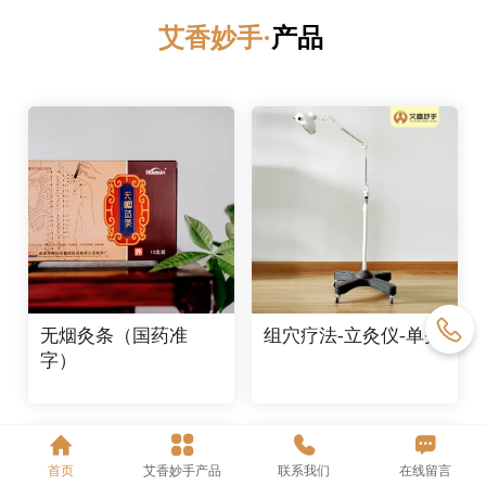
艾香妙手·
产品
艾香妙手·
产品
无烟灸条（国药准
组穴疗法-立灸仪-单头
字）
首页
艾香妙手产品
联系我们
在线留言