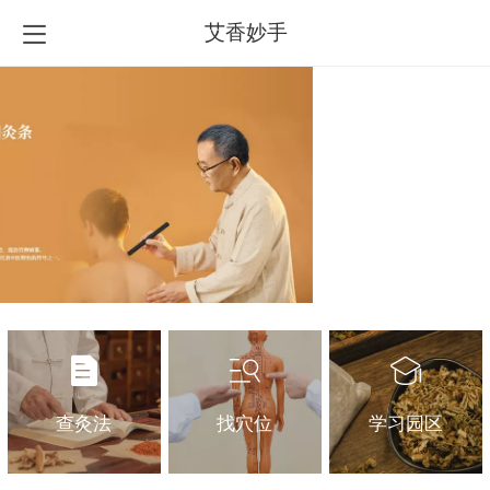
艾香妙手
查灸法
找穴位
学习园区